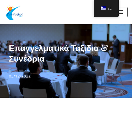
EL
Μεταπηδήστε
στο
περιεχόμενο
Επαγγελματικά Ταξίδια &
Συνέδρια
03/12/2022