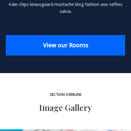
Kale chips knausgaard mustache blog fashion axe selfies
salvia.
View our Rooms
SECTION OVERLINE
Image Gallery