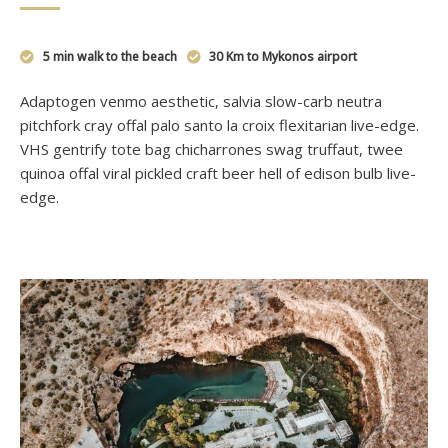
5 min walk to the beach
30 Km to Mykonos airport
Adaptogen venmo aesthetic, salvia slow-carb neutra
pitchfork cray offal palo santo la croix flexitarian live-edge.
VHS gentrify tote bag chicharrones swag truffaut, twee
quinoa offal viral pickled craft beer hell of edison bulb live-
edge.