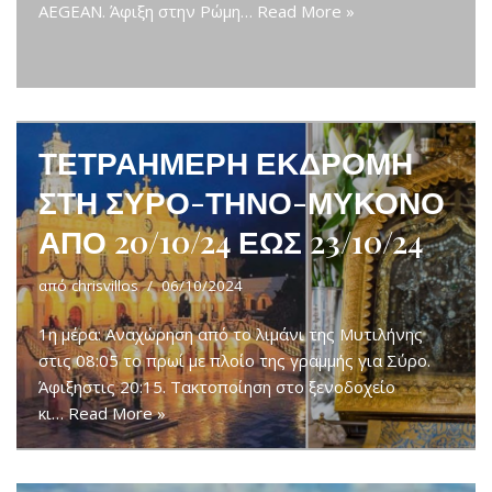
AEGEAN. Άφιξη στην Ρώμη…
Read More »
ΤΕΤΡΑΗΜΕΡΗ ΕΚΔΡΟΜΗ
ΣΤΗ ΣΥΡΟ-ΤΗΝΟ-ΜΥΚΟΝΟ
ΑΠΟ 20/10/24 ΕΩΣ 23/10/24
από
chrisvillos
06/10/2024
1η μέρα: Αναχώρηση από το λιμάνι της Μυτιλήνης
στις 08:05 το πρωί με πλοίο της γραμμής για Σύρο.
Άφιξηστις 20:15. Τακτοποίηση στο ξενοδοχείο
κι…
Read More »