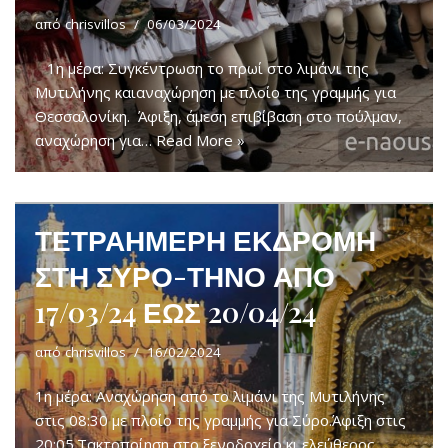
από
chrisvillos
06/03/2024
1η μέρα: Συγκέντρωση το πρωί στο λιμάνι της
Μυτιλήνης καιαναχώρηση με πλοίο της γραμμής για
Θεσσαλονίκη. Άφιξη, άμεση επιβίβαση στο πούλμαν,
αναχώρηση για…
Read More »
ΤΕΤΡΑΗΜΕΡΗ ΕΚΔΡΟΜΗ
ΣΤΗ ΣΥΡΟ-ΤΗΝΟ ΑΠΟ
17/03/24 ΕΩΣ 20/04/24
από
chrisvillos
16/02/2024
1η μέρα: Αναχώρηση από το λιμάνι της Μυτιλήνης
στις 08:30 με πλοίο της γραμμής για Σύρο.Άφιξη στις
20:05.Τακτοποίηση στο ξενοδοχείο κι ελεύθερος