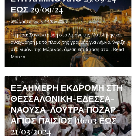
ΕΩΣ 29/09/24
από
chrisvillos
14/06/2024
1η μέρα: Συγκέντρωση στο λιμάνι της Μυτιλήνης και
αναχώρηση με το πλοίο της γραμμής για Λήμνο. ‘Άφιξη
στο λιμάνι της Μύρινας, άμεση επιβίβαση στο…
Read
More »
ΕΞΑΗΜΕΡΗ ΕΚΔΡΟΜΗ ΣΤΗ
ΘΕΣΣΑΛΟΝΙΚΗ-ΕΔΕΣΣΑ-
ΝΑΟΥΣΑ-ΛΟΥΤΡΑ ΠΟΖΑΡ-
ΑΓΙΟΣ ΠΑΙΣΙΟΣ (16/03 ΕΩΣ
21/03/2024