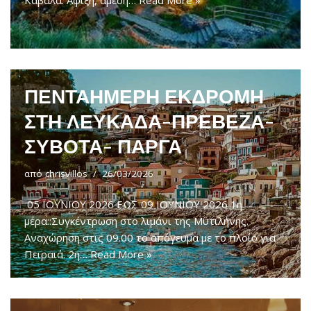
Καβάλα. Άφιξη, άμεση…
Read More »
ΠΕΝΤΑΗΜΕΡΗ ΕΚΔΡΟΜΗ
ΣΤΗ ΛΕΥΚΑΔΑ-ΠΡΕΒΕΖΑ-
ΣΥΒΟΤΑ- ΠΑΡΓΑ
από
chrisvillos
26/03/2026
05 IOYNIOY 2026 ΕΩΣ 09 IOYNIOY 2026 1η
μέρα::Συγκέντρωση στο λιμάνι της Μυτιλήνης.
Αναχώρηση στις 09.00 το απόγευμα με το πλοίο για
Πειραιά. 2η…
Read More »