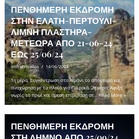
ΠΕΝΘΗΜΕΡΗ ΕΚΔΡΟΜΗ
ΣΤΗΝ ΕΛΑΤΗ-ΠΕΡΤΟΥΛΙ-
ΛΙΜΝΗ ΠΛΑΣΤΗΡΑ-
ΜΕΤΕΩΡΑ ΑΠΟ 21-06-24
ΕΩς 25/06/24
από
chrisvillos
14/06/2024
1η μέρα: Συγκέντρωση στο λιμάνι το απόγευμα και
αναχώρηση με το πλοίο για Πειραιά. 2η μέρα: Άφιξη
νωρίς το πρωί και άμεση επιβίβαση σε…
Read More »
ΠΕΝΘΗΜΕΡΗ ΕΚΔΡΟΜΗ
ΣΤΗ ΛΗΜΝΟ ΑΠΟ 25/09/24