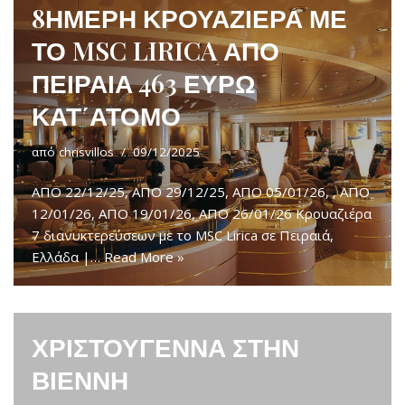
8ΗΜΕΡΗ ΚΡΟΥΑΖΙΕΡΑ ΜΕ
ΤΟ MSC LIRICA ΑΠΟ
ΠΕΙΡΑΙΑ 463 ΕΥΡΩ
ΚΑΤ΄ΑΤΟΜΟ
από
chrisvillos
09/12/2025
ΑΠΟ 22/12/25, ΑΠΟ 29/12/25, ΑΠΟ 05/01/26, , ΑΠΟ
12/01/26, ΑΠΟ 19/01/26, ΑΠΟ 26/01/26 Κρουαζιέρα
7 διανυκτερεύσεων με το MSC Lirica σε Πειραιά,
Ελλάδα |…
Read More »
ΧΡΙΣΤΟΥΓΕΝΝΑ ΣΤΗΝ
ΒΙΕΝΝΗ