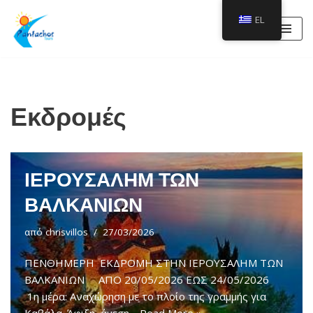
EL
Μεταπηδήστε
στο
περιεχόμενο
Εκδρομές
ΙΕΡΟΥΣΑΛΗΜ ΤΩΝ
ΒΑΛΚΑΝΙΩΝ
από
chrisvillos
27/03/2026
ΠΕΝΘΗΜΕΡΗ ΕΚΔΡΟΜΗ ΣΤΗΝ ΙΕΡΟΥΣΑΛΗΜ ΤΩΝ
ΒΑΛΚΑΝΙΩΝ ΑΠΟ 20/05/2026 ΕΩΣ 24/05/2026
1η μέρα: Αναχώρηση με το πλοίο της γραμμής για